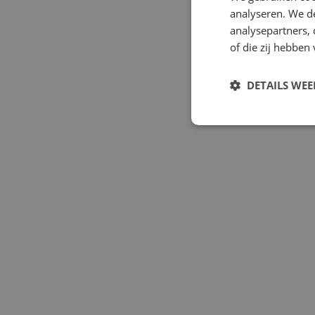
VAN
analyseren. We de
analysepartners,
of die zij hebbe
Benieuwd na
ENPC? Lees 
DETAILS WE
altijd erg le
ook graag uitn
S
Strikt noodzakelijke
accountbeheer. De we
Naam
PHPSESSID