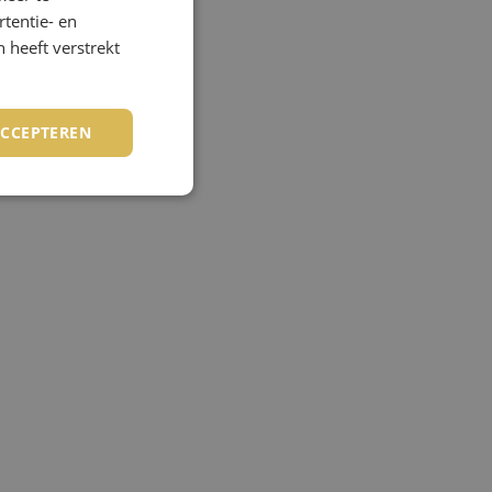
NDEN
tentie- en
 heeft verstrekt
 bij Skydive
j vinden het
ACCEPTEREN
 willen je dan
laten bij ENPC.
rd
elding en
de PHP-taal. Dit is
wordt gebruikt om
. Het is normaal
 hoe het wordt
n goed voorbeeld is
 gebruiker tussen