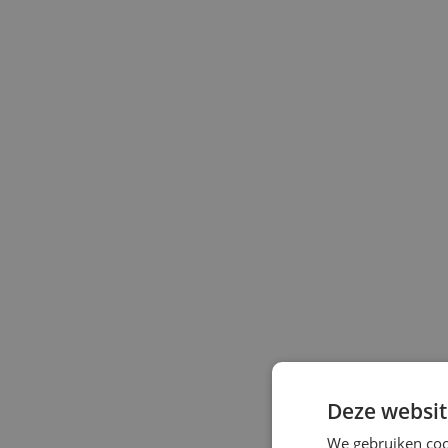
SKYDIVE 
Deze websit
We gebruiken coo