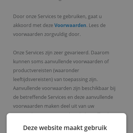
Door onze Services te gebruiken, gaat u
akkoord met deze
Voorwaarden
. Lees de
voorwaarden zorgvuldig door.
Onze Services zijn zeer gevarieerd. Daarom
kunnen soms aanvullende voorwaarden of
productvereisten (waaronder
leeftijdsvereisten) van toepassing zijn.
Aanvullende voorwaarden zijn beschikbaar bij
de betreffende Services en deze aanvullende
voorwaarden maken deel uit van uw
overeenkomst met ons als u de betreffende
Services gebruikt.
Deze website maakt gebruik