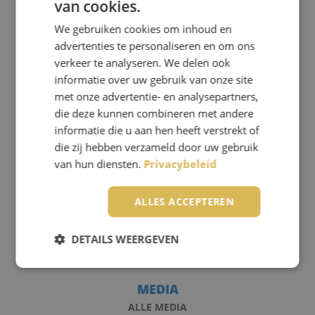
van cookies.
We gebruiken cookies om inhoud en
advertenties te personaliseren en om ons
verkeer te analyseren. We delen ook
informatie over uw gebruik van onze site
SPRONGEN
met onze advertentie- en analysepartners,
KOOP EEN CADEAUBON
die deze kunnen combineren met andere
TANDEMSPRONG MAKEN
informatie die u aan hen heeft verstrekt of
OPLEIDING VOLGEN
die zij hebben verzameld door uw gebruik
DEMONSTRATIE BOEKEN
van hun diensten.
Privacybeleid
SPORTSPRINGERS
OVER ENPC
ALLES ACCEPTEREN
TEAM VAN SPECIALISTEN
ONS VLIEGTUIG
DETAILS WEERGEVEN
VLIEGVELD SEPPE
SKYDIVE ENPC EN CPV
MEDIA
Strikt noodzakelijk
Prestatie
Targeting
ALLE MEDIA