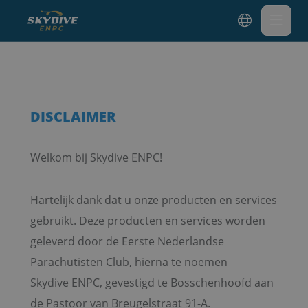
Tandemsprong maken
Opleiding parachutespringen
Showsprong
DISCLAIMER
Over ENPC
Welkom bij Skydive ENPC!
Media
Hartelijk dank dat u onze producten en services
Referenties
gebruikt. Deze producten en services worden
Nieuws
geleverd door de Eerste Nederlandse
Contact
Parachutisten Club, hierna te noemen
Skydive ENPC, gevestigd te Bosschenhoofd aan
de Pastoor van Breugelstraat 91-A.