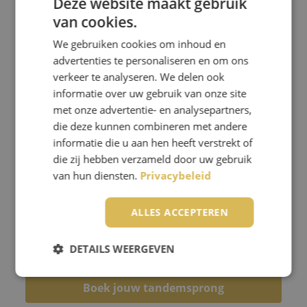
Deze website maakt gebruik
van cookies.
Benieuwd naar de skydive
ervaringen van mensen die
We gebruiken cookies om inhoud en
advertenties te personaliseren en om ons
eerder sprongen bij Skydive
verkeer te analyseren. We delen ook
ENPC? Lees hieronder wat
informatie over uw gebruik van onze site
anderen van hun tandemsprong
met onze advertentie- en analysepartners,
vonden. Wij vinden het altijd erg
die deze kunnen combineren met andere
informatie die u aan hen heeft verstrekt of
leuk om te horen hoe jij jouw
die zij hebben verzameld door uw gebruik
tandemsprong hebt ervaren. En
van hun diensten.
Privacybeleid
willen je dan ook graag
uitnodigen na jouw eigen
ALLES ACCEPTEREN
tandemsprong je reactie achter
te laten bij ENPC.
DETAILS WEERGEVEN
Boek jouw tandemsprong
Strikt noodzakelijk
Prestatie
Targeting