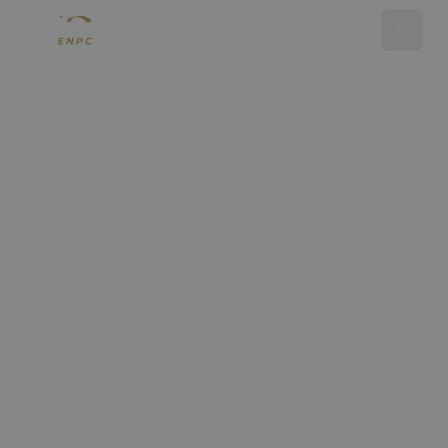
Tandemsprong maken
Opleiding parachutespringen
Showsprong
Over ENPC
Media
Referenties
Nieuws
Contact