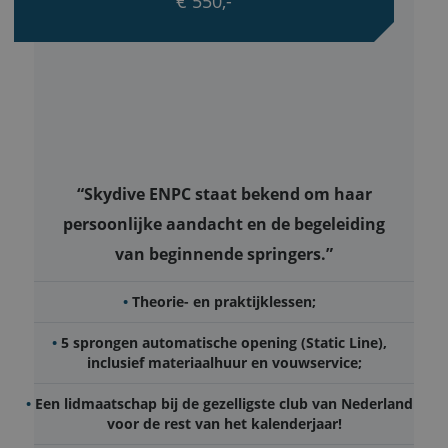
€ 550,-
strikt noodzakelijke cookies.
Aanbieder
/
Naam
Vervaldatum
Omschrijv
Domein
PHPSESSID
Sessie
Cookie
PHP.net
gegeneree
www.enpc.nl
applicaties
basis van 
taal. Dit is
identificat
algemene
doeleinden
“Skydive ENPC staat bekend om haar
wordt gebr
om variabe
persoonlijke aandacht en de begeleiding
gebruikers
te onderh
van beginnende springers.”
Het is nor
gesproken
willekeurig
gegeneree
Theorie- en praktijklessen;
nummer, h
wordt gebr
kan specifi
5 sprongen automatische opening (Static Line),
voor de si
inclusief materiaalhuur en vouwservice;
Google Privacy Policy
een goed
voorbeeld 
behouden
Een lidmaatschap bij de gezelligste club van Nederland
een ingelo
status voo
voor de rest van het kalenderjaar!
gebruiker 