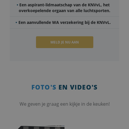
pagina's.
Een aspirant-lidmaatschap van de KNVvL, het
CookieScriptConsent
4 weken 2
Deze cooki
CookieScript
overkoepelende orgaan van alle luchtsporten.
dagen
gebruikt d
www.enpc.nl
Cookie-
Script.com
Een aanvullende WA verzekering bij de KNVvL.
om de
cookievoo
van bezoek
onthouden
cookie-ba
MELD JE NU AAN
van Cookie
Script.com 
noodzakel
correct te 
googtrans
www.enpc.nl
Sessie
Dit cookie
gebruikt o
taalvoorke
de gebruik
slaan en i
FOTO'S
EN VIDEO'S
te leveren 
taal van d
gebruiker,
waardoor 
betere
We geven je graag een kijkje in de keuken!
gebruikers
wordt
gegarande