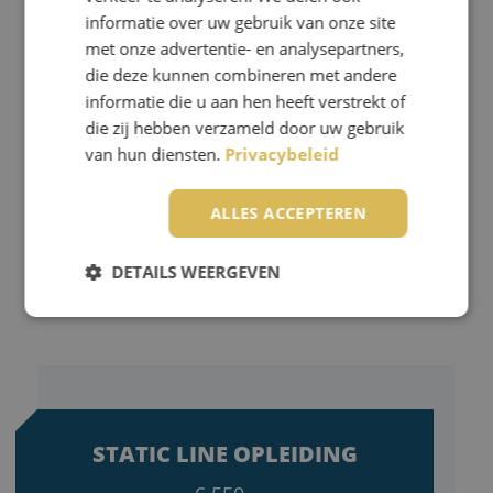
informatie over uw gebruik van onze site
je je A-Brevet. Het gemiddelde
met onze advertentie- en analysepartners,
aantal sprongen dat je maakt
die deze kunnen combineren met andere
tijdens dit programma ligt rond de
informatie die u aan hen heeft verstrekt of
50. Dus ga voor nog meer
die zij hebben verzameld door uw gebruik
van hun diensten.
Privacybeleid
uitdaging en plezier in de lucht en
wie weet mag jij jezelf straks
ALLES ACCEPTEREN
beginnend vrije val
sportparachutist noemen!
DETAILS WEERGEVEN
Strikt noodzakelijk
Prestatie
Targeting
Functioneel
Niet-geclassificeerd
Strikt noodzakelijke cookies maken de
STATIC LINE OPLEIDING
kernfunctionaliteiten van de website mogelijk, zoals
gebruikersaanmelding en accountbeheer. De
website kan niet goed worden gebruikt zonder de