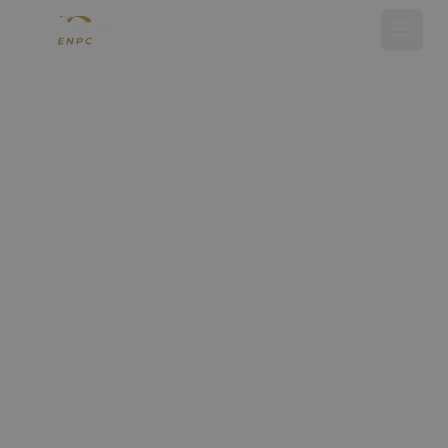
Tandemsprong maken
Opleiding parachutespringen
Showsprong
Over ENPC
Media
Referenties
Nieuws
Contact