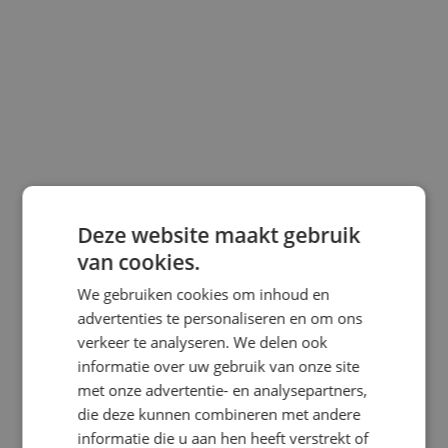
SKYDIVE ERVARINGEN: WAT
ANDEREN VAN HUN SPRONG
VONDEN
Deze website maakt gebruik
van cookies.
Benieuwd naar de skydive
ervaringen van mensen die
We gebruiken cookies om inhoud en
advertenties te personaliseren en om ons
eerder sprongen bij Skydive
verkeer te analyseren. We delen ook
ENPC? Lees hieronder wat
informatie over uw gebruik van onze site
anderen van hun tandemsprong
met onze advertentie- en analysepartners,
vonden. Wij vinden het altijd erg
die deze kunnen combineren met andere
informatie die u aan hen heeft verstrekt of
leuk om te horen hoe jij jouw