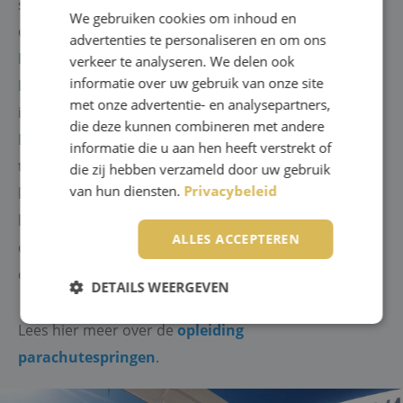
specialisten? Dan kun je bij Skydive ENPC ook een
We gebruiken cookies om inhoud en
opleiding volgen. Je hebt de keuze tussen een Static
advertenties te personaliseren en om ons
Line opleiding en de Militaire Wing opleiding.
verkeer te analyseren. We delen ook
informatie over uw gebruik van onze site
Laatstgenoemde is uitsluitend voor actief personeel
met onze advertentie- en analysepartners,
in dienst van Defensie.
die deze kunnen combineren met andere
De Static Line opleiding bereid je voor om zonder
informatie die u aan hen heeft verstrekt of
tandemmaster een parachutesprong te maken. Dan
die zij hebben verzameld door uw gebruik
van hun diensten.
Privacybeleid
kun je onder toeziend oog wereldwijd richting het
landingsgebied zweven terwijl je helemaal zelf de
ALLES ACCEPTEREN
controle hebt. Na het voltooien van de opleiding
ontvang je een persoonlijk Brevet!
DETAILS WEERGEVEN
Lees hier meer over de
opleiding
parachutespringen
.
Strikt noodzakelijk
Prestatie
Targeting
Functioneel
Niet-geclassificeerd