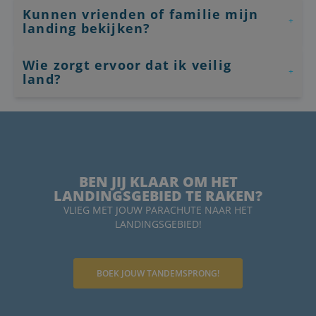
voorbeeld 
Kunnen vrienden of familie mijn
behouden
een ingelo
landing bekijken?
status voo
gebruiker 
pagina's.
Wie zorgt ervoor dat ik veilig
CookieScriptConsent
4 weken 2
Deze cooki
CookieScript
land?
dagen
gebruikt d
www.enpc.nl
Cookie-
Script.com
om de
cookievoo
van bezoek
onthouden
cookie-ba
van Cookie
Script.com 
BEN JIJ KLAAR OM HET
noodzakel
correct te 
LANDINGSGEBIED TE RAKEN?
VLIEG MET JOUW PARACHUTE NAAR HET
googtrans
www.enpc.nl
Sessie
Dit cookie
gebruikt o
LANDINGSGEBIED!
taalvoorke
de gebruik
slaan en i
te leveren 
taal van d
BOEK JOUW TANDEMSPRONG!
gebruiker,
waardoor 
betere
gebruikers