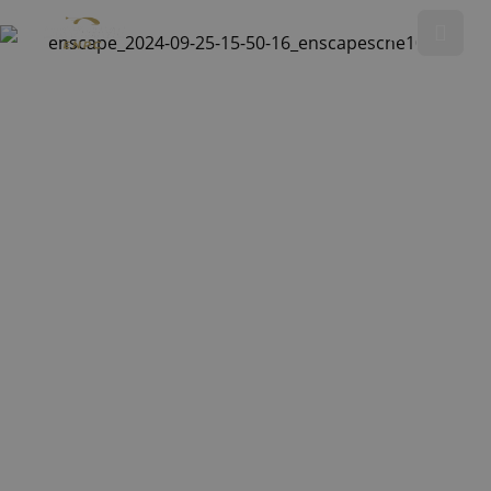
Tandemsprong maken
Opleiding parachutespringen
Showsprong
Over ENPC
Media
Referenties
Nieuws
Contact