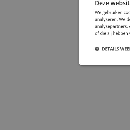
Deze websit
We gebruiken coo
analyseren. We de
WE
analysepartners,
of die zij hebbe
DETAILS WE
S
Strikt noodzakelijke
accountbeheer. De we
Naam
PHPSESSID