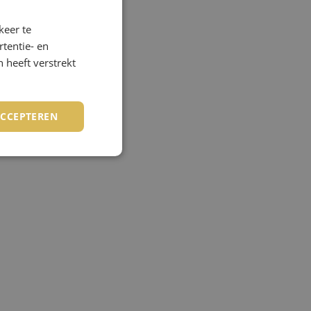
keer te
tentie- en
TER
 heeft verstrekt
ACCEPTEREN
rd
elding en
de PHP-taal. Dit is
wordt gebruikt om
. Het is normaal
 hoe het wordt