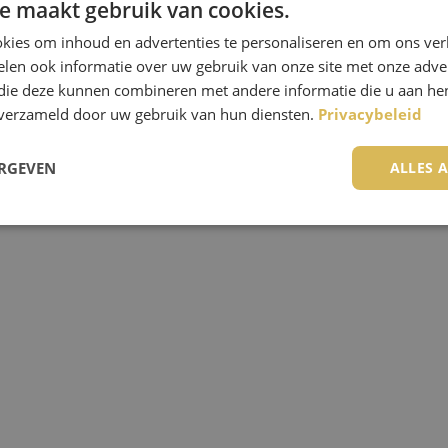
e maakt gebruik van cookies.
kies om inhoud en advertenties te personaliseren en om ons ver
len ook informatie over uw gebruik van onze site met onze adver
RKBEZOEK MINIS
 die deze kunnen combineren met andere informatie die u aan hen
n verzameld door uw gebruik van hun diensten.
Privacybeleid
Laurens -
09 september 2019
ERGEVEN
ALLES 
trikt noodzakelijk
Prestatie
Targeting
Functioneel
Niet-geclassificee
 cookies maken de kernfunctionaliteiten van de website mogelijk, zoals gebruikersaanm
bsite kan niet goed worden gebruikt zonder de strikt noodzakelijke cookies.
Aanbieder
/
Vervaldatum
Omschrijving
Domein
Sessie
Cookie gegenereerd door applicaties op basis van 
PHP.net
een identificator voor algemene doeleinden die 
www.enpc.nl
variabelen van gebruikerssessies te onderhouden
gesproken een willekeurig gegenereerd nummer,