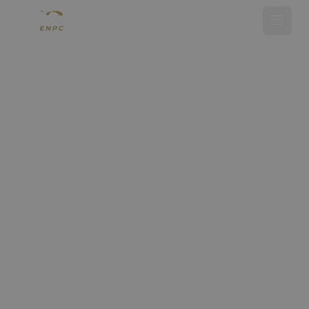
Tandemsprong maken
Opleiding parachutespringen
Showsprong
Over ENPC
Media
Referenties
Nieuws
Contact