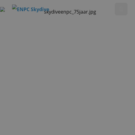
Tandemsprong maken
Opleiding parachutespringen
Showsprong
Over ENPC
Media
Referenties
Nieuws
Contact